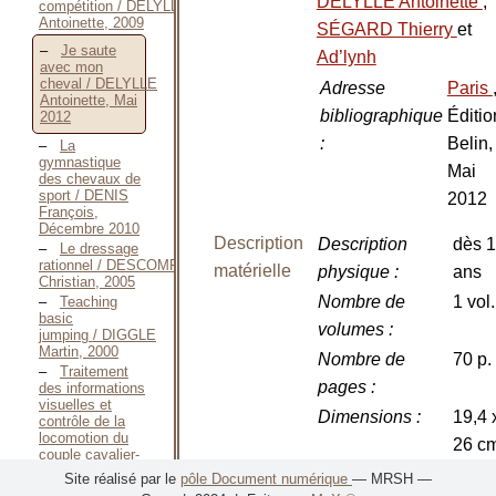
DELYLLE Antoinette
,
compétition / DELYLLE
Antoinette, 2009
SÉGARD Thierry
et
Je saute
Ad’lynh
avec mon
cheval / DELYLLE
Adresse
Paris
Antoinette, Mai
bibliographique
Éditio
2012
:
Belin,
La
gymnastique
Mai
des chevaux de
sport / DENIS
2012
François,
Décembre 2010
Description
Description
dès 
Le dressage
rationnel / DESCOMPS
matérielle
physique
:
ans
Christian, 2005
Nombre de
1 vol.
Teaching
basic
volumes
:
jumping / DIGGLE
Martin, 2000
Nombre de
70 p.
Traitement
pages
:
des informations
visuelles et
Dimensions
:
19,4 
contrôle de la
locomotion du
26 c
couple cavalier-
cheval en
Illustrations
:
avec
Site réalisé par le
pôle Document numérique
— MRSH —
équitation de