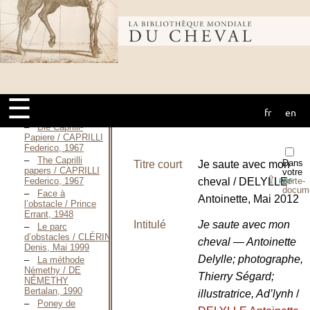
Les secrets
de l’abord
Bibliothèque
parfait / CANTE
Karine, Octobre
2010
Federico
mondiale du
Caprilli : Vita e
scritti — 1966-
1967 / CAPRILLI
☰
Federico, 1966-
fr
en
cheval
1967
Die Caprilli-
Papiere / CAPRILLI
Federico, 1967
The Caprilli
Dans
Titre court
Je saute avec mon
papers / CAPRILLI
votre
⇪
Federico, 1967
cheval / DELYLLE
porte-
PDF
docum
Face à
Antoinette, Mai 2012
l’obstacle / Prince
Errant, 1948
Intitulé
Je saute avec mon
Le parc
d’obstacles / CLÉRIN
cheval — Antoinette
Denis, Mai 1999
Delylle; photographe,
La méthode
Némethy / DE
Thierry Ségard;
NÉMETHY
Bertalan, 1990
illustratrice, Ad’lynh
/
Poney de