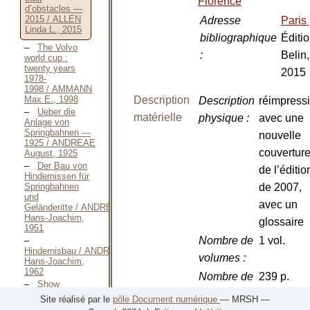
Florence
d’obstacles —
2015 / ALLEN
Adresse
Paris
Linda L., 2015
bibliographique
Éditi
The Volvo
:
Belin,
world cup :
twenty years
2015
1978-
1998 / AMMANN
Max E., 1998
Description
Description
réimpress
Ueber die
matérielle
physique
:
avec une
Anlage von
Springbahnen —
nouvelle
1925 / ANDREAE
couvertur
August, 1925
Der Bau von
de l’éditio
Hindernissen für
Springbahnen
de 2007,
und
avec un
Geländeritte / ANDREAE
Hans-Joachim,
glossaire
1951
Nombre de
1 vol.
Hindernisbau / ANDREAE
volumes
:
Hans-Joachim,
1962
Nombre de
239 p.
Show
pages
:
jumping
Site réalisé par le
pôle Document numérique
— MRSH —
obstacles and