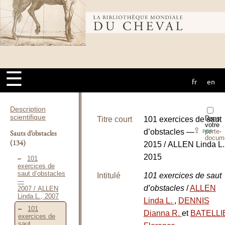
Bibliothèque
mondiale du
☰
fr
en
cheval
Description
scientifique
Dans
Titre court
101 exercices de saut
votre
⇪
d’obstacles —
porte-
Sauts d’obstacles
PDF
docum
(134)
2015 / ALLEN Linda L.
2015
101
exercices de
saut d’obstacles
Intitulé
101 exercices de saut
—
d’obstacles
/
ALLEN
2007 / ALLEN
Linda L., 2007
Linda L.
,
DENNIS
101
Dianna R.
et
BATELLI
exercices de
saut