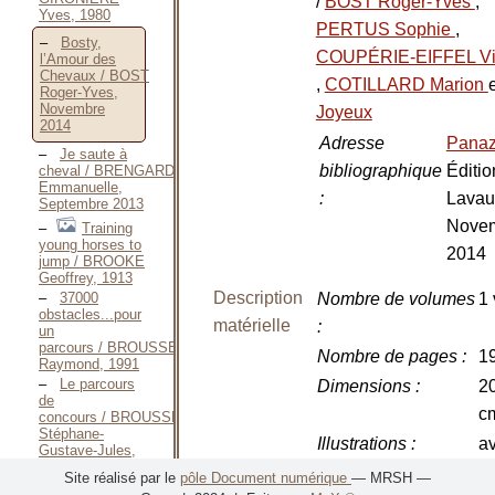
/
BOST Roger-Yves
,
Yves, 1980
PERTUS Sophie
,
Bosty,
COUPÉRIE-EIFFEL Vir
l’Amour des
Chevaux / BOST
,
COTILLARD Marion
Roger-Yves,
Novembre
Joyeux
2014
Adresse
Pana
Je saute à
bibliographique
Éditio
cheval / BRENGARD
Emmanuelle,
:
Lavau
Septembre 2013
Nove
Training
young horses to
2014
jump / BROOKE
Geoffrey, 1913
Description
37000
Nombre de volumes
1 
obstacles...pour
matérielle
:
un
parcours / BROUSSE
Nombre de pages
:
19
Raymond, 1991
Le parcours
Dimensions
:
20
de
c
concours / BROUSSET
Stéphane-
Illustrations
:
a
Gustave-Jules,
1951
ph
Site réalisé par le
pôle Document numérique
— MRSH —
Le dressage