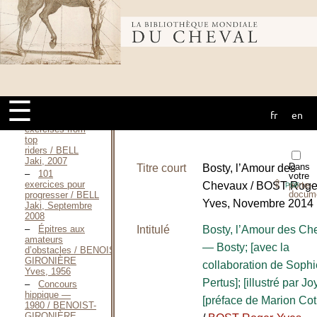
mit Pferden
Analyse und
Bibliothèque
Programm —
1973 / BECHER
Rolf, 1973
Schulung für
mondiale du
Gebrauchsreiten
und
Turniersport / BECHER
☰
Rolf, 1980
fr
en
cheval
101
exercises from
top
riders / BELL
Jaki, 2007
Dans
Titre court
Bosty, l’Amour des
101
votre
⇪
exercices pour
Chevaux / BOST Roge
porte-
PDF
docum
progresser / BELL
Yves, Novembre 2014
Jaki, Septembre
2008
Épitres aux
Intitulé
Bosty, l’Amour des Ch
amateurs
— Bosty; [avec la
d’obstacles / BENOIST-
GIRONIÈRE
collaboration de Sophi
Yves, 1956
Pertus]; [illustré par Jo
Concours
hippique —
[préface de Marion Coti
1980 / BENOIST-
GIRONIÈRE