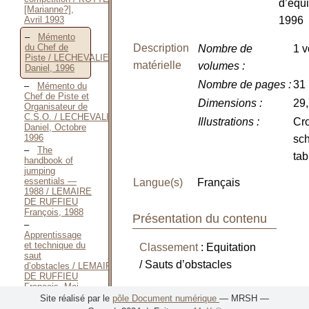
d’équi
[Marianne?],
Avril 1993
1996
Mémento
Description
du Chef de
Nombre de
1 v
Piste / LECHEVALIER
matérielle
volumes
:
Daniel, 1996
Nombre de pages
:
31 
Mémento du
Chef de Piste et
Dimensions
:
29
Organisateur de
C.S.O. / LECHEVALIER
Illustrations
:
Cro
Daniel, Octobre
1996
sc
The
tab
handbook of
jumping
essentials —
Langue(s)
Français
1988 / LEMAIRE
DE RUFFIEU
François, 1988
Présentation du contenu
Apprentissage
et technique du
Classement
: Equitation
saut
/ Sauts d’obstacles
d’obstacles / LEMAIRE
DE RUFFIEU
François, Mai
« Ce mémento apporte au
1993
Site réalisé par le
pôle Document numérique
— MRSH —
chef de piste et aux