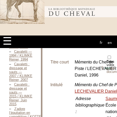
Reiner, 1966
Cavalletti —
1969 / KLIMKE
Bibliothèque
Reiner, 1969
Cavaletti —
1975 / KLIMKE
mondiale du
Reiner, 1975
Basic
Training of the
☰
Young
fr
en
cheval
Horse / KLIMKE
Reiner, 1985
Cavaletti —
1994 / KLIMKE
Reiner, 1994
Dans
Titre court
Mémento du Chef de
Cavaletti :
votre
⇪
dressage et
Piste / LECHEVALIER
porte-
PDF
docum
sauts —
Daniel, 1996
2007 / KLIMKE
Reiner, 2007
Cavaletti :
Intitulé
Mémento du Chef de P
dressage et
LECHEVALIER Danie
sauts —
2015 / KLIMKE
Adresse
Saum
Reiner, Juin
2015
bibliographique
École
J’adore
:
nation
l’équitation en
compétition / KOTTENHOFF