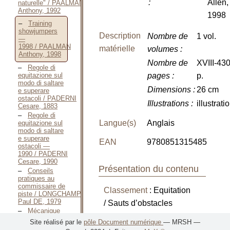
:
Allen,
naturelle" / PAALMAN
Anthony, 1992
1998
Training
showjumpers
Description
Nombre de
1 vol.
—
1998 / PAALMAN
matérielle
volumes
:
Anthony, 1998
Nombre de
XVIII-43
Regole di
equitazione sul
pages
:
p.
modo di saltare
Dimensions
:
26 cm
e superare
ostacoli / PADERNI
Illustrations
:
illustrati
Cesare, 1883
Regole di
Langue(s)
Anglais
equitazione sul
modo di saltare
e superare
EAN
9780851315485
ostacoli —
1990 / PADERNI
Cesare, 1990
Présentation du contenu
Conseils
pratiques au
commissaire de
Classement
: Equitation
piste / LONGCHAMP
Paul DE, 1979
/ Sauts d’obstacles
Mécanique
équestre et
Site réalisé par le
pôle Document numérique
— MRSH —
«
Training Showjumpers
obstacle —