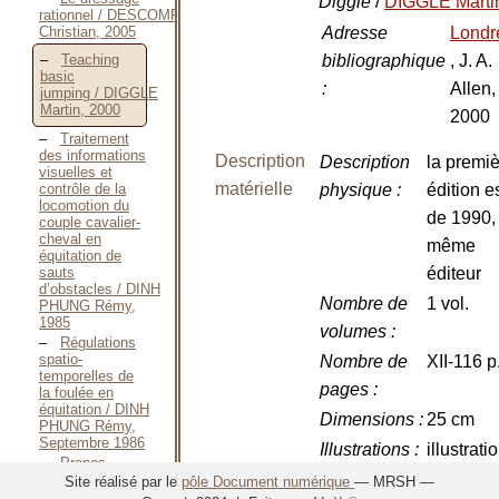
Diggle
/
DIGGLE Marti
rationnel / DESCOMPS
Christian, 2005
Adresse
Londr
bibliographique
, J. A.
Teaching
basic
:
Allen,
jumping / DIGGLE
Martin, 2000
2000
Traitement
des informations
Description
Description
la premi
visuelles et
matérielle
contrôle de la
physique
:
édition e
locomotion du
de 1990,
couple cavalier-
cheval en
même
équitation de
sauts
éditeur
d’obstacles / DINH
Nombre de
1 vol.
PHUNG Rémy,
1985
volumes
:
Régulations
spatio-
Nombre de
XII-116 p
temporelles de
pages
:
la foulée en
équitation / DINH
Dimensions
:
25 cm
PHUNG Rémy,
Septembre 1986
Illustrations
:
illustrati
Propos
débridés sur le
Site réalisé par le
pôle Document numérique
— MRSH —
Langue(s)
Anglais
cheval / DURAND