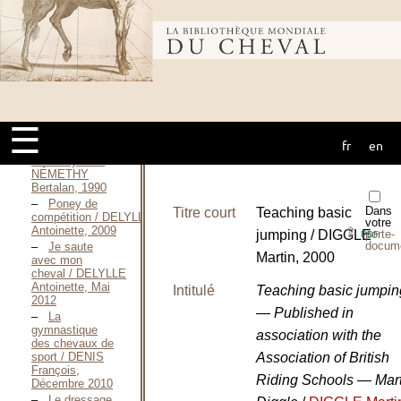
Federico, 1967
The Caprilli
papers / CAPRILLI
Bibliothèque
Federico, 1967
Face à
l’obstacle / Prince
Errant, 1948
mondiale du
Le parc
d’obstacles / CLÉRIN
☰
Denis, Mai 1999
fr
en
cheval
La méthode
Némethy / DE
NÉMETHY
Bertalan, 1990
Poney de
Dans
Titre court
Teaching basic
compétition / DELYLLE
votre
Antoinette, 2009
⇪
jumping / DIGGLE
porte-
PDF
docum
Je saute
Martin, 2000
avec mon
cheval / DELYLLE
Antoinette, Mai
Intitulé
Teaching basic jumpin
2012
— Published in
La
gymnastique
association with the
des chevaux de
sport / DENIS
Association of British
François,
Riding Schools — Mart
Décembre 2010
Le dressage