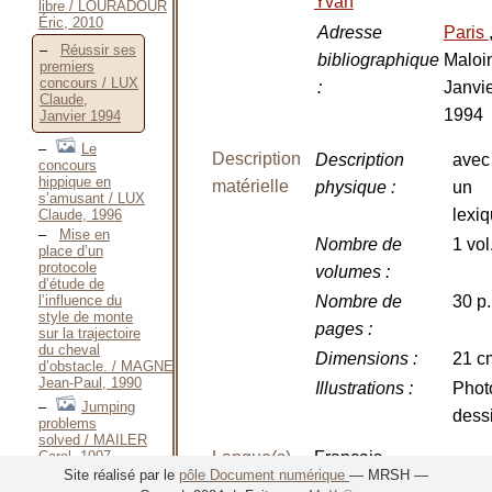
Yvan
libre / LOURADOUR
Éric, 2010
Adresse
Paris
Réussir ses
bibliographique
Maloi
premiers
concours / LUX
:
Janvi
Claude,
1994
Janvier 1994
Le
Description
Description
avec
concours
hippique en
matérielle
physique
:
un
s’amusant / LUX
lexi
Claude, 1996
Mise en
Nombre de
1 vol
place d’un
protocole
volumes
:
d’étude de
l’influence du
Nombre de
30 p.
style de monte
pages
:
sur la trajectoire
du cheval
Dimensions
:
21 c
d’obstacle. / MAGNEN
Jean-Paul, 1990
Illustrations
:
Phot
Jumping
dess
problems
solved / MAILER
Carol, 1997
Langue(s)
Français
Site réalisé par le
pôle Document numérique
— MRSH —
Saut