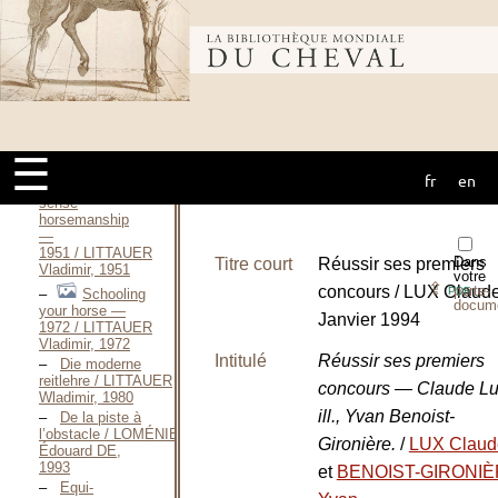
Vladimir, 1931
More
Bibliothèque
about riding
forward / LITTAUER
Vladimir, 1938
Be a
mondiale du
better
horseman / LITTAUER
☰
Vladimir, 1941
fr
en
cheval
Common
sense
horsemanship
—
1951 / LITTAUER
Dans
Titre court
Réussir ses premiers
Vladimir, 1951
votre
⇪
concours / LUX Claude
porte-
PDF
Schooling
docum
your horse —
Janvier 1994
1972 / LITTAUER
Vladimir, 1972
Intitulé
Réussir ses premiers
Die moderne
reitlehre / LITTAUER
concours — Claude Lu
Wladimir, 1980
ill., Yvan Benoist-
De la piste à
l’obstacle / LOMÉNIE
Gironière.
/
LUX Claud
Édouard DE,
1993
et
BENOIST-GIRONI
Equi-