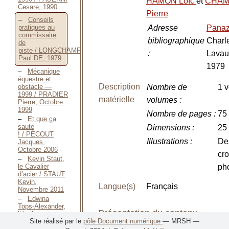
HAMON Loïc
et
CHAM
Cesare, 1990
Pierre
Conseils
Adresse
Pana
pratiques au
commissaire
bibliographique
Charl
de
piste / LONGCHAMP
:
Lavau
Paul DE, 1979
1979
Mécanique
équestre et
Description
obstacle —
Nombre de
1 v
1999 / PRADIER
matérielle
volumes
:
Pierre, Octobre
1999
Nombre de pages
:
75 
Et que ça
saute
Dimensions
:
25
! / PÉCOUT
Illustrations
:
De
Jacques,
Octobre 2006
cro
Kevin Staut,
le Cavalier
ph
d’acier / STAUT
Kevin,
Langue(s)
Français
Novembre 2011
Edwina
Tops-Alexander,
Présentation du contenu
l’étoile
Site réalisé par le
pôle Document numérique
— MRSH —
australienne / TOPS-