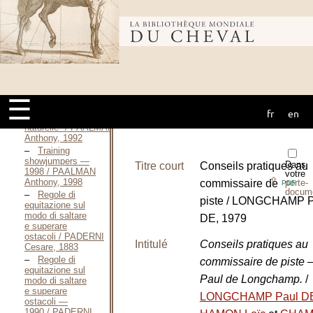
l’équitation / ORGEIX
Jean D’,
Bibliothèque
Octobre 2006
Dresser,
c’est
simple / ORGEIX
mondiale du
Jean D’, 2007
Le travail du
cheval
☰
d’obstacle par la
fr
en
cheval
"méthode
naturelle" / PAALMAN
Anthony, 1992
Training
showjumpers —
Dans
Titre court
Conseils pratiques au
1998 / PAALMAN
votre
⇪
Anthony, 1998
commissaire de
porte-
PDF
docum
Regole di
piste / LONGCHAMP P
equitazione sul
modo di saltare
DE, 1979
e superare
ostacoli / PADERNI
Intitulé
Conseils pratiques au
Cesare, 1883
Regole di
commissaire de piste
equitazione sul
Paul de Longchamp.
/
modo di saltare
e superare
LONGCHAMP Paul D
ostacoli —
1990 / PADERNI