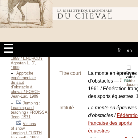
temporelles de
la foulée en
équitation / DINH
Bibliothèque
PHUNG Rémy,
Septembre 1986
Propos
débridés sur le
mondiale du
cheval / DURAND
Pierre, 1993
☰
Give your
horse a chance
fr
en
cheval
—
1999 / ENDRÖDY
Agostan L. D’,
1999
Dans
Titre court
La monte en épreuves
Approche
votre
expérimentale
⇪
d’obstacles —
porte-
PDF
du saut
docum
d’obstacle à
1961 / Fédération fran
cheval / FORCE
des sports équestres, 
Jean-Luc, 1989
Jumping :
Intitulé
La monte en épreuves
Learning and
teaching / FROISSARD
d’obstacles
/
Fédérati
Jean, 1971
française des sports
Visions
of show
équestres
jumping / FURTH
Elizabeth, 1993