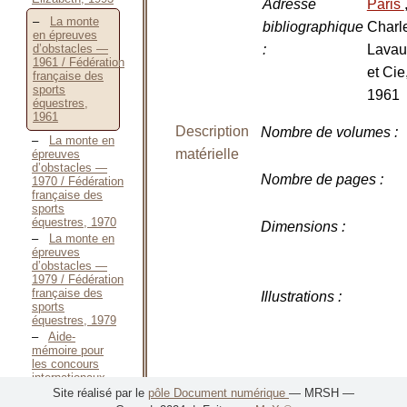
Adresse
Paris
La monte
bibliographique
Charl
en épreuves
:
Lavau
d’obstacles —
1961 / Fédération
et Cie
française des
sports
1961
équestres,
1961
Description
Nombre de volumes
:
La monte en
matérielle
épreuves
d’obstacles —
Nombre de pages
:
1970 / Fédération
française des
sports
équestres, 1970
Dimensions
:
La monte en
épreuves
d’obstacles —
1979 / Fédération
française des
Illustrations
:
sports
équestres, 1979
Aide-
mémoire pour
les concours
internationaux
de saut
Site réalisé par le
pôle Document numérique
— MRSH —
d’obstacles /