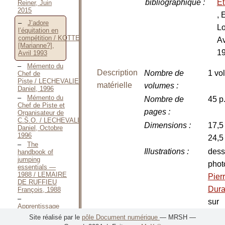
bibliographique
:
Ét
Reiner, Juin
2015
, 
J’adore
Lo
l’équitation en
compétition / KOTTENHOFF
Av
[Marianne?],
1
Avril 1993
Mémento du
Description
Nombre de
1 vol
Chef de
Piste / LECHEVALIER
matérielle
volumes
:
Daniel, 1996
Mémento du
Nombre de
45 p
Chef de Piste et
pages
:
Organisateur de
C.S.O. / LECHEVALIER
Dimensions
:
17,5
Daniel, Octobre
1996
24,5
The
Illustrations
:
dess
handbook of
jumping
phot
essentials —
1988 / LEMAIRE
Pier
DE RUFFIEU
Dur
François, 1988
sur
Apprentissage
et technique du
Japp
Site réalisé par le
pôle Document numérique
— MRSH —
saut