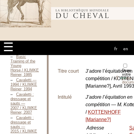
2017 / JEANNIN
Arnaud, 2017
Bibliothèque
Cavaletti —
1966 / KLIMKE
Reiner, 1966
Cavalletti —
mondiale du
1969 / KLIMKE
Reiner, 1969
☰
Cavaletti —
1975 / KLIMKE
fr
en
cheval
Reiner, 1975
Basic
Training of the
Young
Horse / KLIMKE
Dans
Titre court
J’adore l’équitation en
votre
Reiner, 1985
⇪
compétition / KOTTE
porte-
PDF
Cavaletti —
docum
1994 / KLIMKE
[Marianne?], Avril 199
Reiner, 1994
Cavaletti :
Intitulé
J’adore l’équitation en
dressage et
sauts —
compétition — M. Kotte
2007 / KLIMKE
/
KOTTENHOFF
Reiner, 2007
Cavaletti :
[Marianne?]
dressage et
sauts —
Adresse
Sa
2015 / KLIMKE