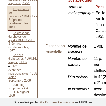
Gustave-Jules
Raymond, 1991
Adresse
Paris
Le parcours
bibliographique
Éditio
de
concours / BROUSSET
:
Atelie
Stéphane-
Gustave-Jules,
Jean
1951
Garcia
Le dressage
1951
du cheval de
sport / BROUSSET
Stéphane-
Description
Nombre de
1 vol.
Gustave-Jules,
1957
matérielle
volumes
:
Le saut
Nombre de
11 p.
d’obstacles / BRUNEAU
Virginie, 1996
pages
:
non
101
exercices
chiffré
indispensables / BUSH
Dimensions
:
in-4° (
Karen,
Septembre 2009
x 21 c
Jumping
simplified / CABELL
Illustrations
:
avec
SELF Margaret,
dessin
1959
Les secrets
Site réalisé par le
pôle Document numérique
— MRSH —
de l’abord
Langue(s)
Français