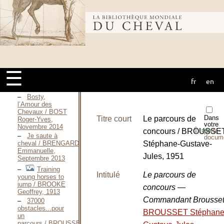
Jaki, Septembre
2008
Épitres aux
Bibliothèque
amateurs
d’obstacles / BENOIST-
GIRONIÈRE
Yves, 1956
mondiale du
Concours
hippique —
☰
1980 / BENOIST-
fr
en
GIRONIÈRE
cheval
Yves, 1980
Bosty,
l’Amour des
Chevaux / BOST
Dans
Titre court
Le parcours de
Roger-Yves,
votre
Novembre 2014
⇪
concours / BROUSSE
porte-
PDF
Je saute à
docum
cheval / BRENGARD
Stéphane-Gustave-
Emmanuelle,
Jules, 1951
Septembre 2013
Training
Intitulé
Le parcours de
young horses to
jump / BROOKE
concours —
Geoffrey, 1913
Commandant Brousse
37000
obstacles...pour
BROUSSET Stéphane
un
parcours / BROUSSE