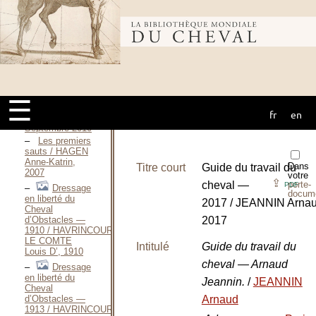
CATELAIN
Maxime, 1898
Bibliothèque
Le Saut des
e
Obstacles — 2
édition / GUÉRIN-
CATELAIN
mondiale du
Maxime, S. D.
[1912]
Le saut en
☰
liberté / GÖTZ
fr
en
cheval
Claudia,
Septembre 2010
Les premiers
sauts / HAGEN
Anne-Katrin,
Dans
Titre court
Guide du travail du
2007
votre
⇪
cheval —
porte-
PDF
Dressage
docum
en liberté du
2017 / JEANNIN Arnau
Cheval
d’Obstacles —
2017
1910 / HAVRINCOURT
LE COMTE
Intitulé
Guide du travail du
Louis D’, 1910
cheval — Arnaud
Dressage
en liberté du
Jeannin.
/
JEANNIN
Cheval
d’Obstacles —
Arnaud
1913 / HAVRINCOURT