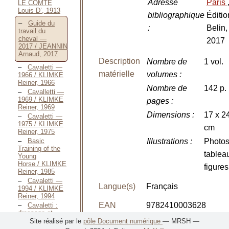
Adresse
Paris
LE COMTE
Louis D’, 1913
bibliographique
Éditio
Guide du
:
Belin,
travail du
cheval —
2017
2017 / JEANNIN
Arnaud, 2017
Description
Nombre de
1 vol.
Cavaletti —
matérielle
volumes
:
1966 / KLIMKE
Reiner, 1966
Nombre de
142 p.
Cavalletti —
1969 / KLIMKE
pages
:
Reiner, 1969
Dimensions
:
17 x 2
Cavaletti —
1975 / KLIMKE
cm
Reiner, 1975
Basic
Illustrations
:
Photos
Training of the
tablea
Young
Horse / KLIMKE
figures
Reiner, 1985
Cavaletti —
Langue(s)
Français
1994 / KLIMKE
Reiner, 1994
EAN
9782410003628
Cavaletti :
dressage et
sauts —
Site réalisé par le
pôle Document numérique
— MRSH —
2007 / KLIMKE