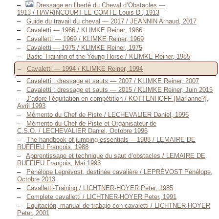
Dressage en liberté du Cheval d’Obstacles —
1913 / HAVRINCOURT LE COMTE Louis D’, 1913
Guide du travail du cheval — 2017 / JEANNIN Arnaud, 2017
Cavaletti — 1966 / KLIMKE Reiner, 1966
Cavalletti — 1969 / KLIMKE Reiner, 1969
Cavaletti — 1975 / KLIMKE Reiner, 1975
Basic Training of the Young Horse / KLIMKE Reiner, 1985
Cavaletti — 1994 / KLIMKE Reiner, 1994
Cavaletti : dressage et sauts — 2007 / KLIMKE Reiner, 2007
Cavaletti : dressage et sauts — 2015 / KLIMKE Reiner, Juin 2015
J’adore l’équitation en compétition / KOTTENHOFF [Marianne?],
Avril 1993
Mémento du Chef de Piste / LECHEVALIER Daniel, 1996
Mémento du Chef de Piste et Organisateur de
C.S.O. / LECHEVALIER Daniel, Octobre 1996
The handbook of jumping essentials —1988 / LEMAIRE DE
RUFFIEU François, 1988
Apprentissage et technique du saut d’obstacles / LEMAIRE DE
RUFFIEU François, Mai 1993
Pénélope Leprévost, destinée cavalière / LEPRÉVOST Pénélope,
Octobre 2013
Cavalletti-Training / LICHTNER-HOYER Peter, 1985
Complete cavalletti / LICHTNER-HOYER Peter, 1991
Equitación, manual de trabajo con cavaletti / LICHTNER-HOYER
Peter, 2001