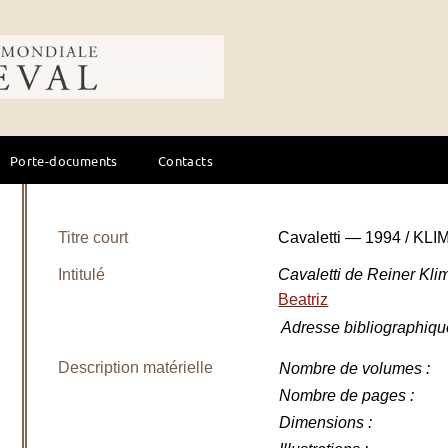
ale du cheval
Porte-documents
Contacts
Titre court
Cavaletti — 1994 / KLI
Intitulé
Cavaletti de Reiner Kli
Beatriz
Adresse bibliographiqu
Description matérielle
Nombre de volumes
:
Nombre de pages
:
Dimensions
: