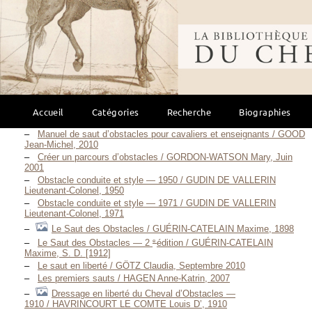
1888
e
Travail à la longe et dressage à l’obstacle — 3
Bibliothèque mondi
édition / GONTAUT-BIRON Marie-Louis-Théodore-Raoul, COMTE DE,
1893
e
Travail à la longe et dressage à l’obstacle — 4
édition / GONTAUT-BIRON Marie-Louis-Théodore-Raoul, COMTE DE,
1912
Travail à la longe et dressage à l’obstacle — 1975 / GONTAUT-
BIRON Raoul, COMTE DE, 1975
Accueil
Catégories
Recherche
Biographies
Travail à la longe et dressage à l’obstacle — 2002 / GONTAUT-
BIRON Raoul, COMTE DE, 2002
Manuel de saut d’obstacles pour cavaliers et enseignants / GOOD
Jean-Michel, 2010
Créer un parcours d’obstacles / GORDON-WATSON Mary, Juin
2001
Obstacle conduite et style — 1950 / GUDIN DE VALLERIN
Lieutenant-Colonel, 1950
Obstacle conduite et style — 1971 / GUDIN DE VALLERIN
Lieutenant-Colonel, 1971
Le Saut des Obstacles / GUÉRIN-CATELAIN Maxime, 1898
e
Le Saut des Obstacles — 2
édition / GUÉRIN-CATELAIN
Maxime, S. D. [1912]
Le saut en liberté / GÖTZ Claudia, Septembre 2010
Les premiers sauts / HAGEN Anne-Katrin, 2007
Dressage en liberté du Cheval d’Obstacles —
1910 / HAVRINCOURT LE COMTE Louis D’, 1910