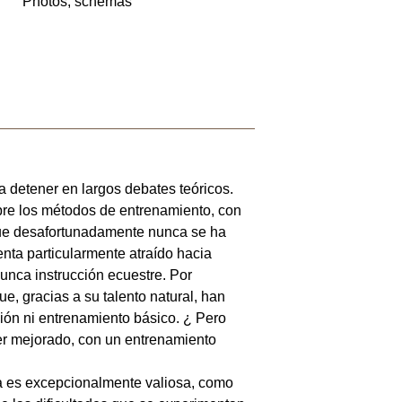
Photos, schémas
a detener en largos debates teóricos.
obre los métodos de entrenamiento, con
que desafortunadamente nunca se ha
nta particularmente atraído hacia
unca instrucción ecuestre. Por
e, gracias a su talento natural, han
ción ni entrenamiento básico. ¿ Pero
ser mejorado, con un entrenamiento
ica es excepcionalmente valiosa, como