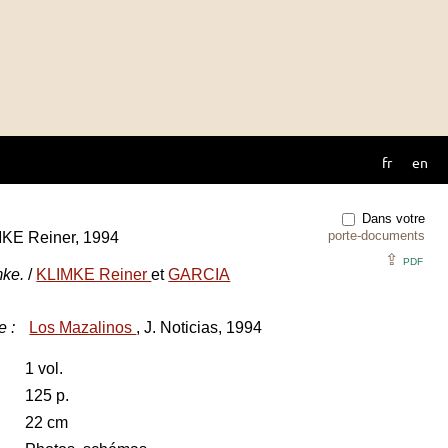
fr
en
Dans votre
porte-documents
MKE Reiner, 1994
⇪
PDF
mke.
/
KLIMKE Reiner
et
GARCIA
e
:
Los Mazalinos
, J. Noticias, 1994
1 vol.
125 p.
22 cm