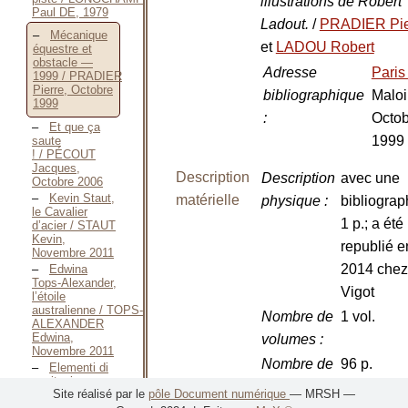
illustrations de Robert
Paul DE, 1979
Ladout.
/
PRADIER Pie
Mécanique
et
LADOU Robert
équestre et
obstacle —
Adresse
Pari
1999 / PRADIER
Pierre, Octobre
bibliographique
Maloi
1999
:
Octob
Et que ça
1999
saute
! / PÉCOUT
Jacques,
Description
Description
avec une
Octobre 2006
Kevin Staut,
matérielle
physique
:
bibliograp
le Cavalier
1 p.; a été
d’acier / STAUT
Kevin,
republié e
Novembre 2011
2014 chez
Edwina
Tops-Alexander,
Vigot
l’étoile
australienne / TOPS-
Nombre de
1 vol.
ALEXANDER
Edwina,
volumes
:
Novembre 2011
Nombre de
96 p.
Elementi di
equitazione
pages
:
Site réalisé par le
pôle Document numérique
— MRSH —
naturale —