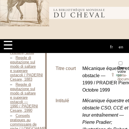
simple / ORGEIX
Jean D’, 2007
Bibliothèque
Le travail du
cheval
d’obstacle par la
"méthode
mondiale du
naturelle" / PAALMAN
Anthony, 1992
Training
☰
showjumpers —
fr
en
cheval
1998 / PAALMAN
Anthony, 1998
Regole di
equitazione sul
modo di saltare
Dans
Titre court
Mécanique équestre et
e superare
votre
⇪
ostacoli / PADERNI
obstacle —
porte-
PDF
docum
Cesare, 1883
1999 / PRADIER Pierr
Regole di
equitazione sul
Octobre 1999
modo di saltare
e superare
Intitulé
Mécanique équestre et
ostacoli —
1990 / PADERNI
obstacle CSO, CCE et
Cesare, 1990
leur entraînement —
Conseils
pratiques au
Pierre Pradier;
commissaire de
piste / LONGCHAMP