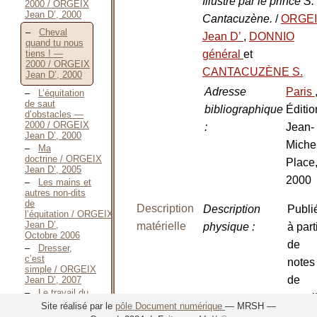
Illustré par le prince S.
2000 / ORGEIX
Jean D’, 2000
Cantacuzène.
/
ORGE
Cheval
Jean D’
,
DONNIO
quand tu nous
général
et
tiens ! —
2000 / ORGEIX
CANTACUZÈNE S.
Jean D’, 2000
Adresse
Paris
L’équitation
de saut
bibliographique
Éditio
d’obstacles —
2000 / ORGEIX
:
Jean-
Jean D’, 2000
Miche
Ma
doctrine / ORGEIX
Place
Jean D’, 2005
2000
Les mains et
autres non-dits
de
Description
Description
Publi
l’équitation / ORGEIX
Jean D’,
matérielle
physique
:
à part
Octobre 2006
de
Dresser,
c’est
notes
simple / ORGEIX
de
Jean D’, 2007
Le travail du
travai
cheval
Site réalisé par le
pôle Document numérique
— MRSH —
d’obstacle par la
de