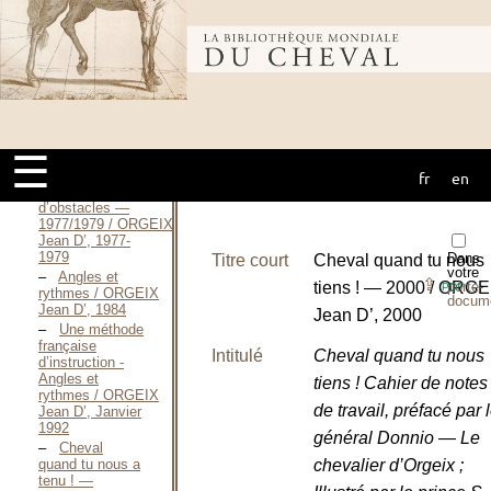
Jean D’, 1960
Cheval
quand tu nous a
Bibliothèque
tenu ! —
1962 / ORGEIX
Jean D’, 1962
Une méthode
mondiale du
française
d’instruction / ORGEIX
☰
Jean D’, 1977
L’équitation
fr
en
cheval
de saut
d’obstacles —
1977/1979 / ORGEIX
Jean D’, 1977-
1979
Dans
Titre court
Cheval quand tu nous
votre
Angles et
⇪
tiens ! — 2000 / ORGE
porte-
PDF
rythmes / ORGEIX
docum
Jean D’, 1984
Jean D’, 2000
Une méthode
française
Intitulé
Cheval quand tu nous
d’instruction -
Angles et
tiens ! Cahier de notes
rythmes / ORGEIX
de travail, préfacé par 
Jean D’, Janvier
1992
général Donnio — Le
Cheval
quand tu nous a
chevalier d’Orgeix ;
tenu ! —