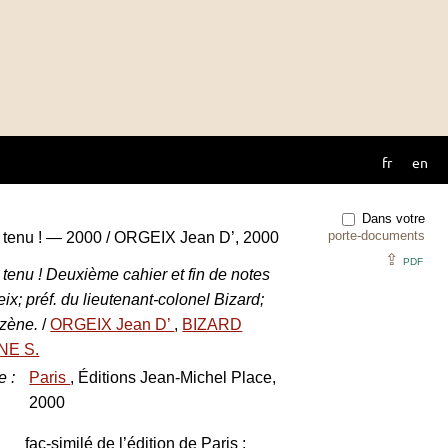
fr
en
Dans votre
porte-documents
 tenu ! — 2000 / ORGEIX Jean D’, 2000
⇪
PDF
tenu ! Deuxième cahier et fin de notes
ix; préf. du lieutenant-colonel Bizard;
uzène.
/
ORGEIX Jean D’
,
BIZARD
E S.
e
:
Paris
, Éditions Jean-Michel Place,
2000
fac-similé de l’édition de Paris :