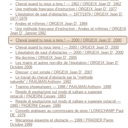
Cheval quand tu nous a tenu ! — 1962 / ORGEIX Jean D’, 1962
Une méthode française d’instruction / ORGEIX Jean D’, 1977
L’équitation de saut d’obstacles — 1977/1979 / ORGEIX Jean D’,
1977-1979
Angles et rythmes / ORGEIX Jean D’, 1984
Une méthode française d’instruction - Angles et rythmes / ORGEIX
Jean D’, Janvier 1992
Cheval quand tu nous a tenu ! — 2000 / ORGEIX Jean D’, 2000
Cheval quand tu nous tiens ! — 2000 / ORGEIX Jean D’, 2000
L’équitation de saut d’obstacles — 2000 / ORGEIX Jean D’, 2000
Ma doctrine / ORGEIX Jean D’, 2005
Les mains et autres non-dits de l’équitation / ORGEIX Jean D’,
Octobre 2006
Dresser, c’est simple / ORGEIX Jean D’, 2007
Le travail du cheval d’obstacle par la "méthode
naturelle" / PAALMAN Anthony, 1992
Training showjumpers — 1998 / PAALMAN Anthony, 1998
Regole di equitazione sul modo di saltare e superare
ostacoli / PADERNI Cesare, 1883
Regole di equitazione sul modo di saltare e superare ostacoli —
1990 / PADERNI Cesare, 1990
Conseils pratiques au commissaire de piste / LONGCHAMP Paul
DE, 1979
Mécanique équestre et obstacle — 1999 / PRADIER Pierre,
Octobre 1999