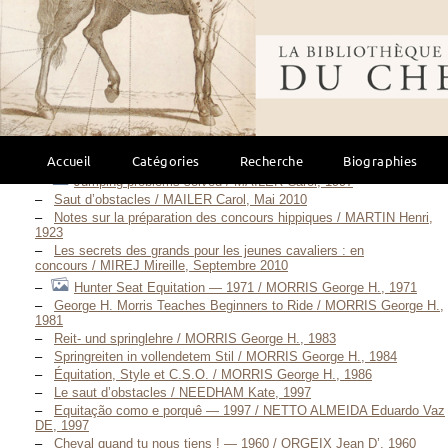
Schooling your horse — 1972 / LITTAUER Vladimir, 1972
Die moderne reitlehre / LITTAUER Wladimir, 1980
Bibliothèque mondi
De la piste à l’obstacle / LOMÉNIE Édouard DE, 1993
Equi-libre / LOURADOUR Éric, 2010
Réussir ses premiers concours / LUX Claude, Janvier 1994
Le concours hippique en s’amusant / LUX Claude, 1996
Mise en place d’un protocole d’étude de l’influence du style de
monte sur la trajectoire du cheval d’obstacle. / MAGNEN Jean-Paul,
Accueil
Catégories
Recherche
Biographies
1990
Jumping problems solved / MAILER Carol, 1997
Saut d’obstacles / MAILER Carol, Mai 2010
Notes sur la préparation des concours hippiques / MARTIN Henri,
1923
Les secrets des grands pour les jeunes cavaliers : en
concours / MIREJ Mireille, Septembre 2010
Hunter Seat Equitation — 1971 / MORRIS George H., 1971
George H. Morris Teaches Beginners to Ride / MORRIS George H.,
1981
Reit- und springlehre / MORRIS George H., 1983
Springreiten in vollendetem Stil / MORRIS George H., 1984
Équitation, Style et C.S.O. / MORRIS George H., 1986
Le saut d’obstacles / NEEDHAM Kate, 1997
Equitação como e porquê — 1997 / NETTO ALMEIDA Eduardo Vaz
DE, 1997
Cheval quand tu nous tiens ! — 1960 / ORGEIX Jean D’, 1960