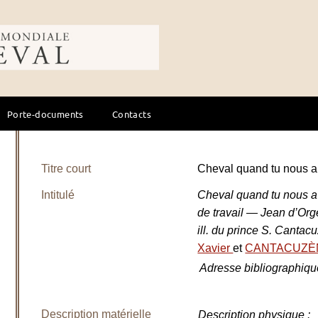
ale du cheval
Porte-documents
Contacts
Titre court
Cheval quand tu nous a
Intitulé
Cheval quand tu nous a 
de travail — Jean d’Orge
ill. du prince S. Cantac
Xavier
et
CANTACUZÈN
Adresse bibliographiqu
Description matérielle
Description physique
: