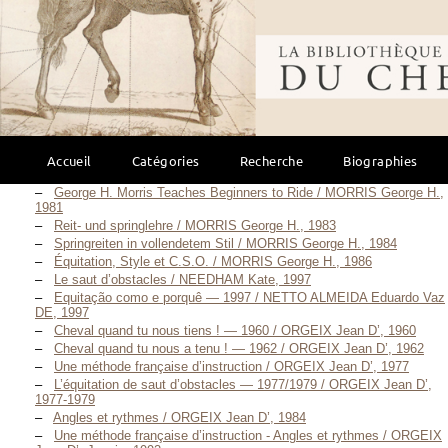
Mise en place d’un protocole d’étude de l’influence du style de
monte sur la trajectoire du cheval d’obstacle. / MAGNEN Jean-Paul,
Bibliothèque mondi
1990
Jumping problems solved / MAILER Carol, 1997
Saut d’obstacles / MAILER Carol, Mai 2010
Notes sur la préparation des concours hippiques / MARTIN Henri,
1923
Les secrets des grands pour les jeunes cavaliers : en
concours / MIREJ Mireille, Septembre 2010
Accueil
Catégories
Recherche
Biographies
Hunter Seat Equitation — 1971 / MORRIS George H., 1971
George H. Morris Teaches Beginners to Ride / MORRIS George H.,
1981
Reit- und springlehre / MORRIS George H., 1983
Springreiten in vollendetem Stil / MORRIS George H., 1984
Équitation, Style et C.S.O. / MORRIS George H., 1986
Le saut d’obstacles / NEEDHAM Kate, 1997
Equitação como e porquê — 1997 / NETTO ALMEIDA Eduardo Vaz
DE, 1997
Cheval quand tu nous tiens ! — 1960 / ORGEIX Jean D’, 1960
Cheval quand tu nous a tenu ! — 1962 / ORGEIX Jean D’, 1962
Une méthode française d’instruction / ORGEIX Jean D’, 1977
L’équitation de saut d’obstacles — 1977/1979 / ORGEIX Jean D’,
1977-1979
Angles et rythmes / ORGEIX Jean D’, 1984
Une méthode française d’instruction - Angles et rythmes / ORGEIX