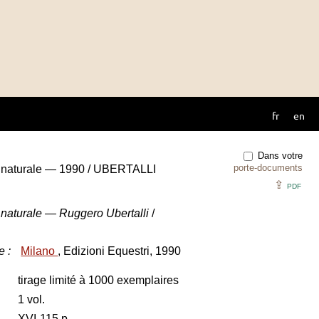
fr
en
Dans votre
porte-documents
e naturale — 1990 / UBERTALLI
⇪
PDF
 naturale — Ruggero Ubertalli
/
e
:
Milano
, Edizioni Equestri, 1990
tirage limité à 1000 exemplaires
1 vol.
XVI-115 p.