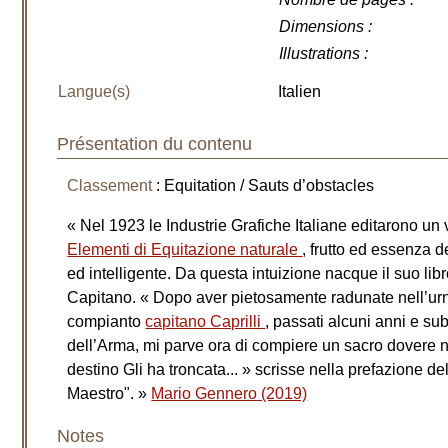
Dimensions
:
Illustrations
:
Langue(s)
Italien
Présentation du contenu
Classement
: Equitation / Sauts d’obstacles
« Nel 1923 le Industrie Grafiche Italiane editarono un 
Elementi di Equitazione naturale
, frutto ed essenza d
ed intelligente. Da questa intuizione nacque il suo libro,
Capitano. « Dopo aver pietosamente radunate nell’urna
compianto
capitano Caprilli
, passati alcuni anni e sub
dell’Arma, mi parve ora di compiere un sacro dovere ne
destino Gli ha troncata... » scrisse nella prefazione d
Maestro". »
Mario Gennero (2019)
Notes