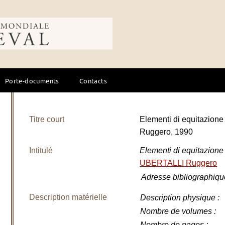
ale du cheval
Porte-documents
Contacts
Titre court
Elementi di equitazion
Ruggero, 1990
Intitulé
Elementi di equitazione
UBERTALLI Ruggero
Adresse bibliographiqu
Description matérielle
Description physique
:
Nombre de volumes
:
Nombre de pages
: