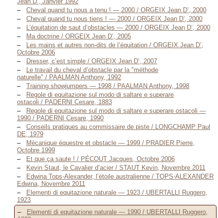
Jean D’, Janvier 1992
Cheval quand tu nous a tenu ! — 2000 / ORGEIX Jean D’, 2000
Cheval quand tu nous tiens ! — 2000 / ORGEIX Jean D’, 2000
L’équitation de saut d’obstacles — 2000 / ORGEIX Jean D’, 2000
Ma doctrine / ORGEIX Jean D’, 2005
Les mains et autres non-dits de l’équitation / ORGEIX Jean D’,
Octobre 2006
Dresser, c’est simple / ORGEIX Jean D’, 2007
Le travail du cheval d’obstacle par la "méthode
naturelle" / PAALMAN Anthony, 1992
Training showjumpers — 1998 / PAALMAN Anthony, 1998
Regole di equitazione sul modo di saltare e superare
ostacoli / PADERNI Cesare, 1883
Regole di equitazione sul modo di saltare e superare ostacoli —
1990 / PADERNI Cesare, 1990
Conseils pratiques au commissaire de piste / LONGCHAMP Paul
DE, 1979
Mécanique équestre et obstacle — 1999 / PRADIER Pierre,
Octobre 1999
Et que ça saute ! / PÉCOUT Jacques, Octobre 2006
Kevin Staut, le Cavalier d’acier / STAUT Kevin, Novembre 2011
Edwina Tops-Alexander, l’étoile australienne / TOPS-ALEXANDER
Edwina, Novembre 2011
Elementi di equitazione naturale — 1923 / UBERTALLI Ruggero,
1923
Elementi di equitazione naturale — 1990 / UBERTALLI Ruggero,