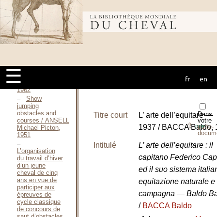
August, 1925
Der Bau von
Bibliothèque
Hindernissen für
Springbahnen
und
Geländeritte / ANDREAE
mondiale du
Hans-Joachim,
1951
☰
Hindernisbau / ANDREAE
fr
en
cheval
Hans-Joachim,
1962
Show
jumping
obstacles and
Dans
Titre court
L’ arte dell’equitare —
courses / ANSELL
votre
⇪
1937 / BACCA Baldo, 
porte-
Michael Picton,
PDF
docum
1951
Intitulé
L’ arte dell’equitare : il
L’organisation
capitano Federico Capri
du travail d’hiver
d’un jeune
ed il suo sistema italia
cheval de cinq
ans en vue de
equitazione naturale e 
participer aux
campagna — Baldo B
épreuves de
cycle classique
/
BACCA Baldo
de concours de
saut d’obstacles