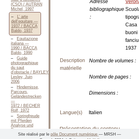
Adresse
Vero
(CSO) / AUTRAN
Michel, 1997
bibliographique
Scuol
:
tipogr
L’ arte
dell’equitare —
Casa
1937 / BACCA
Baldo, 1937
buoni
Equitazione
fanciul
italiana —
1937
1990 / BACCA
Baldo, 1990
Guide
Description
Nombre de volumes
:
photographique
du saut
matérielle
d’obstacle / BAYLEY
Nombre de pages
:
Lesley, Juin
2006
Hindernisse,
Parcours,
Dimensions
:
Geländestrecken
—
1972 / BECHER
Rolf, 1972
Langue(s)
Italien
Springfreude
mit Pferden
Analyse und
Présentation du contenu
Programm —
Site réalisé par le
pôle Document numérique
— MRSH —
1973 / BECHER