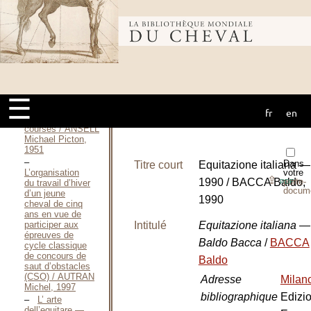
und
Geländeritte / ANDREAE
Bibliothèque
Hans-Joachim,
1951
Hindernisbau / ANDREAE
mondiale du
Hans-Joachim,
1962
☰
Show
jumping
fr
en
cheval
obstacles and
courses / ANSELL
Michael Picton,
1951
Dans
Titre court
Equitazione italiana —
L’organisation
votre
⇪
1990 / BACCA Baldo,
porte-
du travail d’hiver
PDF
docum
d’un jeune
1990
cheval de cinq
ans en vue de
participer aux
Intitulé
Equitazione italiana —
épreuves de
Baldo Bacca
/
BACCA
cycle classique
de concours de
Baldo
saut d’obstacles
(CSO) / AUTRAN
Adresse
Milan
Michel, 1997
bibliographique
Edizio
L’ arte
dell’equitare —