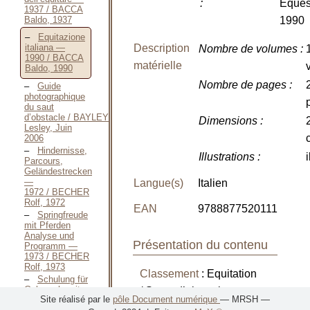
:
Equest
1937 / BACCA
Baldo, 1937
1990
Equitazione
Description
italiana —
Nombre de volumes
:
1990 / BACCA
matérielle
Baldo, 1990
Nombre de pages
:
Guide
photographique
du saut
d’obstacle / BAYLEY
Dimensions
:
Lesley, Juin
2006
Hindernisse,
Illustrations
:
i
Parcours,
Geländestrecken
—
Langue(s)
Italien
1972 / BECHER
Rolf, 1972
EAN
9788877520111
Springfreude
mit Pferden
Analyse und
Présentation du contenu
Programm —
1973 / BECHER
Rolf, 1973
Classement
: Equitation
Schulung für
Gebrauchsreiten
/ Sauts d’obstacles
Site réalisé par le
pôle Document numérique
— MRSH —
und