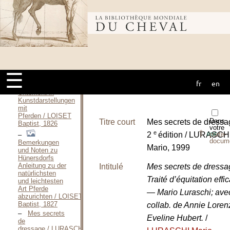
Yves, 1992
Le Paradis
Bibliothèque
est à cheval —
2000 / LECAILLE
Jean-Max, 2000
Le Paradis
mondiale du
est à cheval —
2010 / LECAILLE
Jean-Max, Août
☰
2010
fr
en
cheval
Practischer
Unterricht in
Kunstdarstellungen
mit
Pferden / LOISET
Dans
Titre court
Mes secrets de dress
Baptist, 1826
votre
⇪
e
porte-
2
édition / LURASCH
PDF
docum
Bemerkungen
Mario, 1999
und Noten zu
Hünersdorfs
Anleitung zu der
Intitulé
Mes secrets de dress
natürlichsten
Traité d’équitation effi
und leichtesten
Art Pferde
— Mario Luraschi; avec
abzurichten / LOISET
Baptist, 1827
collab. de Annie Loren
Mes secrets
Eveline Hubert.
/
de
dressage / LURASCHI