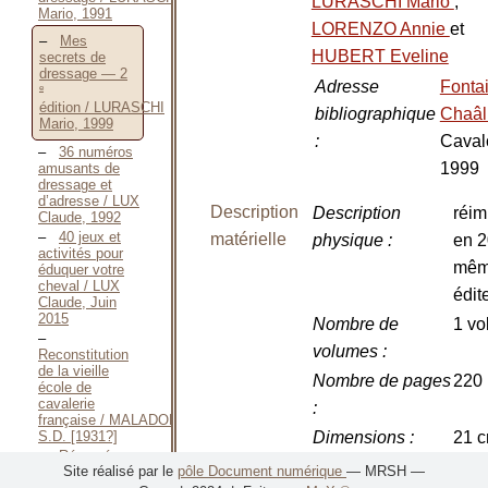
LURASCHI Mario
,
Mario, 1991
LORENZO Annie
et
Mes
HUBERT Eveline
secrets de
dressage — 2
Adresse
Fonta
e
édition / LURASCHI
bibliographique
Chaâl
Mario, 1999
:
Caval
36 numéros
1999
amusants de
dressage et
d’adresse / LUX
Description
Description
réim
Claude, 1992
40 jeux et
matérielle
physique
:
en 2
activités pour
mê
éduquer votre
cheval / LUX
édit
Claude, Juin
2015
Nombre de
1 vol
volumes
:
Reconstitution
de la vieille
Nombre de pages
220 
école de
cavalerie
:
française / MALADOLLI,
S.D. [1931?]
Dimensions
:
21 
Résumé
Illustrations
:
ill. 
Site réalisé par le
pôle Document numérique
— MRSH —
justificatif des