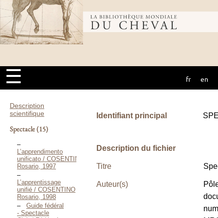
Bibliothèque
mondiale du
☰
fr
en
cheval
Description
scientifique
Identifiant principal
SP
Spectacle
(15)
Description du fichier
L’apprendimento
unificato / COSENTINO
Titre
Spe
Rosario, 1997
L’apprentissage
Auteur(s)
Pôl
unifié / COSENTINO
doc
Rosario, 1998
Guide fédéral
num
- Spectacle