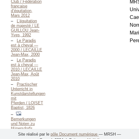
Club / Fédération
MR
française
Univ
d’équitation,
Mars 2012
Cae
L’équitation
Nor
de majesté / LE
GUILLOU Jean-
Mar
Yves, 1992
Pere
Le Paradis
est à cheval —
2000 / LECAILLE
Jean-Max, 2000
Le Paradis
est à cheval —
2010 / LECAILLE
Jean-Max, Août
2010
Practischer
Unterricht in
Kunstdarstellungen
mit
Pferden / LOISET
Baptist, 1826
Bemerkungen
und Noten zu
Hünersdorfs
Anleitung zu der
Site réalisé par le
pôle Document numérique
— MRSH —
natürlichsten