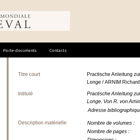
ale du cheval
Porte-documents
Contacts
Titre court
Practische Anleitung zu
Longe / ARNIM Richar
Intitulé
Practische Anleitung zu
Longe. Von R. von Arni
Adresse bibliographiqu
Description matérielle
Nombre de volumes
:
Nombre de pages
:
Dimensions
: