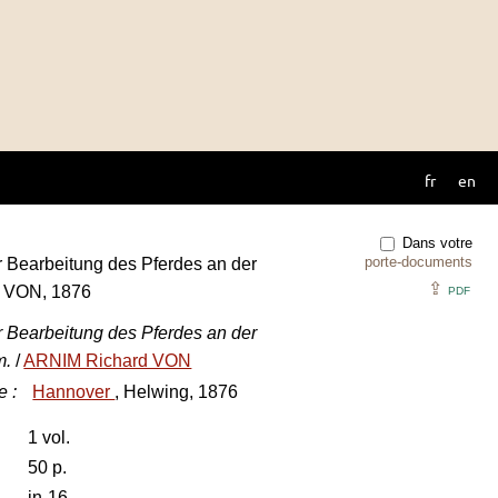
fr
en
Dans votre
porte-documents
r Bearbeitung des Pferdes an der
⇪
d VON, 1876
PDF
r Bearbeitung des Pferdes an der
m.
/
ARNIM Richard VON
e
:
Hannover
, Helwing, 1876
1 vol.
50 p.
in-16