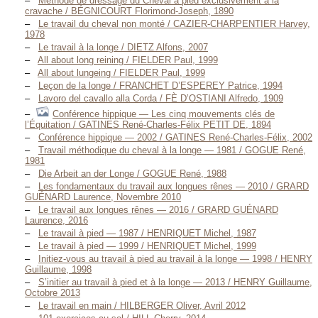
Méthode de dressage du Cheval à pied exclusivement à la
cravache / BÉGNICOURT Florimond-Joseph, 1890
Le travail du cheval non monté / CAZIER-CHARPENTIER Harvey,
1978
Le travail à la longe / DIETZ Alfons, 2007
All about long reining / FIELDER Paul, 1999
All about lungeing / FIELDER Paul, 1999
Leçon de la longe / FRANCHET D’ESPEREY Patrice, 1994
Lavoro del cavallo alla Corda / FÈ D’OSTIANI Alfredo, 1909
Conférence hippique — Les cinq mouvements clés de
l’Équitation / GATINES René-Charles-Félix PETIT DE, 1894
Conférence hippique — 2002 / GATINES René-Charles-Félix, 2002
Travail méthodique du cheval à la longe — 1981 / GOGUE René,
1981
Die Arbeit an der Longe / GOGUE René, 1988
Les fondamentaux du travail aux longues rênes — 2010 / GRARD
GUÉNARD Laurence, Novembre 2010
Le travail aux longues rênes — 2016 / GRARD GUÉNARD
Laurence, 2016
Le travail à pied — 1987 / HENRIQUET Michel, 1987
Le travail à pied — 1999 / HENRIQUET Michel, 1999
Initiez-vous au travail à pied au travail à la longe — 1998 / HENRY
Guillaume, 1998
S’initier au travail à pied et à la longe — 2013 / HENRY Guillaume,
Octobre 2013
Le travail en main / HILBERGER Oliver, Avril 2012