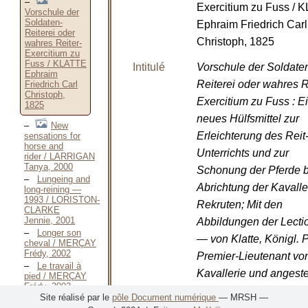
Exercitium zu Fuss / 
Vorschule der
Soldaten-
Ephraim Friedrich Carl
Reiterei oder
Christoph, 1825
wahres Reiter-
Exercitium zu
Fuss / KLATTE
Intitulé
Vorschule der Soldate
Ephraim
Reiterei oder wahres R
Friedrich Carl
Christoph,
Exercitium zu Fuss : E
1825
neues Hülfsmittel zur
New
Erleichterung des Reit
sensations for
horse and
Unterrichts und zur
rider / LARRIGAN
Tanya, 2000
Schonung der Pferde b
Lungeing and
Abrichtung der Kavalle
long-reining —
1993 / LORISTON-
Rekruten; Mit den
CLARKE
Jennie, 2001
Abbildungen der Lecti
Longer son
— von Klatte, Königl. 
cheval / MERÇAY
Frédy, 2002
Premier-Lieutenant vo
Le travail à
Kavallerie und angeste
pied / MERÇAY
Frédy, 2003
Lehrer der Reitkunst be
Site réalisé par le
pôle Document numérique
— MRSH —
Les longues
Königl. Kavallerie-Lehr