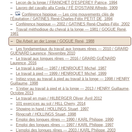
Leçon de la longe / FRANCHET D’ESPEREY Patrice, 1994
Lavoro del cavallo alla Corda / FÈ D’OSTIANI Alfredo, 1909
Conférence hippique — Les cinq mouvements clés de
l’Équitation / GATINES René-Charles-Félix PETIT DE, 1894
Conférence hippique — 2002 / GATINES René-Charles-Félix, 2002
Travail méthodique du cheval à la longe — 1981 / GOGUE René,
1981
Die Arbeit an der Longe / GOGUE René, 1988
Les fondamentaux du travail aux longues rênes — 2010 / GRARD
GUÉNARD Laurence, Novembre 2010
Le travail aux longues rênes — 2016 / GRARD GUÉNARD
Laurence, 2016
Le travail à pied — 1987 / HENRIQUET Michel, 1987
Le travail à pied — 1999 / HENRIQUET Michel, 1999
Initiez-vous au travail à pied au travail à la longe — 1998 / HENRY
Guillaume, 1998
S’initier au travail à pied et à la longe — 2013 / HENRY Guillaume,
Octobre 2013
Le travail en main / HILBERGER Oliver, Avril 2012
101 exercices au sol / HILL Cherry, 2014
Showing in hand / HOLLINGS Stuart, 1997
Ringcraft / HOLLINGS Stuart, 1998
Emploi des longues rênes — 1990 / KARL Philippe, 1990
Emploi des longues rênes — 1997 / KARL Philippe, 1997
L’emploi des longues rênes — 2003 / KARL Philippe, 2003