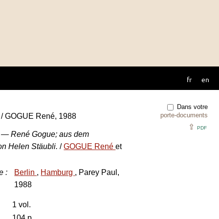
fr
en
Dans votre
porte-documents
ge / GOGUE René, 1988
⇪
PDF
ge — René Gogue; aus dem
on Helen Stäubli.
/
GOGUE René
et
e
:
Berlin
,
Hamburg
, Parey Paul,
1988
1 vol.
104 p.