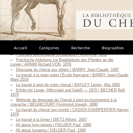
Bibliothèque mondi
Description scientifique
Travail à pied
(39)
Accueil
Catégories
Recherche
Biographies
Principes élémentaires d’Équitation / Anonyme, 1811
Practische Anleitung zur Bearbeitung des Pferdes an der
Longe / ARNIM Richard VON, 1876
Dressage du cheval aux piliers / BARRY Jean-Claude, 1997
Le travail à la main selon l’École française / BARRY Jean-Claude,
Mars 2014
Le travail à pied de votre cheval / BAYLEY Lesley, Mai 2006
Erfolg mit Longe, Hilfszügel und Gebiß — 1970 / BECHER Rolf,
1970
Méthode de dressage du Cheval à pied exclusivement à la
cravache / BÉGNICOURT Florimond-Joseph, 1890
Le travail du cheval non monté / CAZIER-CHARPENTIER Harvey,
1978
Le travail à la longe / DIETZ Alfons, 2007
All about long reining / FIELDER Paul, 1999
All about lungeing / FIELDER Paul, 1999