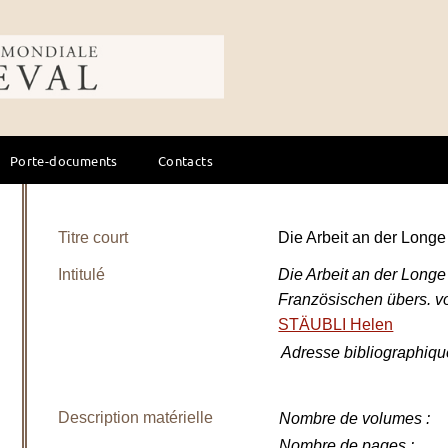
ale du cheval
Porte-documents
Contacts
Titre court
Die Arbeit an der Lon
Intitulé
Die Arbeit an der Lon
Französischen übers. v
STÄUBLI Helen
Adresse bibliographiqu
Description matérielle
Nombre de volumes
:
Nombre de pages
: