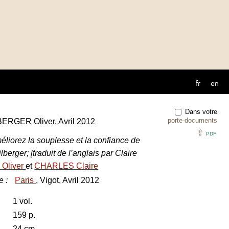
fr
en
Dans votre
porte-documents
LBERGER Oliver, Avril 2012
⇪
PDF
éliorez la souplesse et la confiance de
berger; [traduit de l’anglais par Claire
Oliver
et
CHARLES Claire
e
:
Paris
, Vigot, Avril 2012
1 vol.
159 p.
24 cm