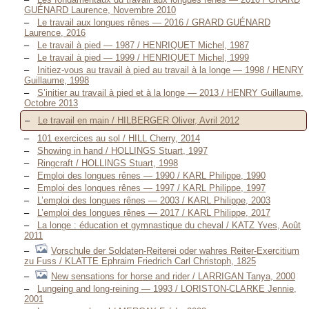
GUÉNARD Laurence, Novembre 2010
Le travail aux longues rênes — 2016 / GRARD GUÉNARD
Laurence, 2016
Le travail à pied — 1987 / HENRIQUET Michel, 1987
Le travail à pied — 1999 / HENRIQUET Michel, 1999
Initiez-vous au travail à pied au travail à la longe — 1998 / HENRY
Guillaume, 1998
S’initier au travail à pied et à la longe — 2013 / HENRY Guillaume,
Octobre 2013
Le travail en main / HILBERGER Oliver, Avril 2012
101 exercices au sol / HILL Cherry, 2014
Showing in hand / HOLLINGS Stuart, 1997
Ringcraft / HOLLINGS Stuart, 1998
Emploi des longues rênes — 1990 / KARL Philippe, 1990
Emploi des longues rênes — 1997 / KARL Philippe, 1997
L’emploi des longues rênes — 2003 / KARL Philippe, 2003
L’emploi des longues rênes — 2017 / KARL Philippe, 2017
La longe : éducation et gymnastique du cheval / KATZ Yves, Août
2011
Vorschule der Soldaten-Reiterei oder wahres Reiter-Exercitium
zu Fuss / KLATTE Ephraim Friedrich Carl Christoph, 1825
New sensations for horse and rider / LARRIGAN Tanya, 2000
Lungeing and long-reining — 1993 / LORISTON-CLARKE Jennie,
2001