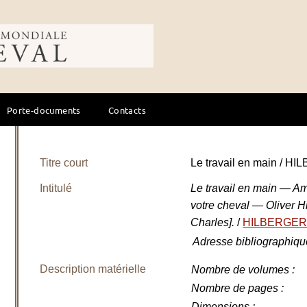
ale du cheval
Porte-documents
Contacts
Titre court
Le travail en main / HI
Intitulé
Le travail en main — Am
votre cheval — Oliver Hil
Charles].
/
HILBERGER 
Adresse bibliographiqu
Description matérielle
Nombre de volumes
:
Nombre de pages
:
Dimensions
: