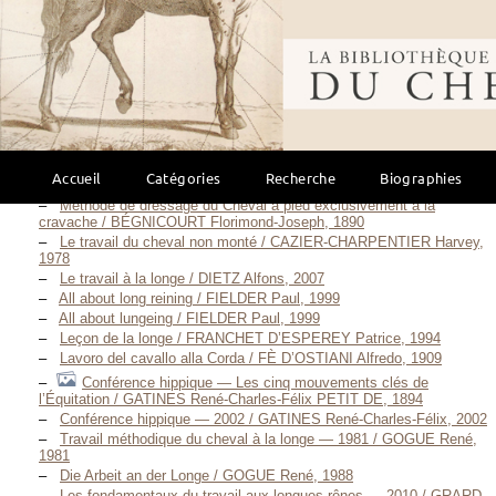
Travail à pied
(39)
Principes élémentaires d’Équitation / Anonyme, 1811
Bibliothèque mondi
Practische Anleitung zur Bearbeitung des Pferdes an der
Longe / ARNIM Richard VON, 1876
Dressage du cheval aux piliers / BARRY Jean-Claude, 1997
Le travail à la main selon l’École française / BARRY Jean-Claude,
Mars 2014
Le travail à pied de votre cheval / BAYLEY Lesley, Mai 2006
Erfolg mit Longe, Hilfszügel und Gebiß — 1970 / BECHER Rolf,
Accueil
Catégories
Recherche
Biographies
1970
Méthode de dressage du Cheval à pied exclusivement à la
cravache / BÉGNICOURT Florimond-Joseph, 1890
Le travail du cheval non monté / CAZIER-CHARPENTIER Harvey,
1978
Le travail à la longe / DIETZ Alfons, 2007
All about long reining / FIELDER Paul, 1999
All about lungeing / FIELDER Paul, 1999
Leçon de la longe / FRANCHET D’ESPEREY Patrice, 1994
Lavoro del cavallo alla Corda / FÈ D’OSTIANI Alfredo, 1909
Conférence hippique — Les cinq mouvements clés de
l’Équitation / GATINES René-Charles-Félix PETIT DE, 1894
Conférence hippique — 2002 / GATINES René-Charles-Félix, 2002
Travail méthodique du cheval à la longe — 1981 / GOGUE René,
1981
Die Arbeit an der Longe / GOGUE René, 1988
Les fondamentaux du travail aux longues rênes — 2010 / GRARD