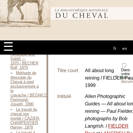
l’École
française / BARRY
Bibliothèque
Jean-Claude,
Mars 2014
Le travail à
pied de votre
mondiale du
cheval / BAYLEY
Lesley, Mai
2006
☰
Erfolg mit
fr
en
cheval
Longe,
Hilfszügel und
Gebiß —
1970 / BECHER
Rolf, 1970
Dans
Titre court
All about long
Méthode de
votre
⇪
dressage du
reining / FIELDER Pau
porte-
PDF
docum
Cheval à pied
1999
exclusivement à
la
cravache / BÉGNICOURT
Intitulé
Allen Photographic
Florimond-
Guides — All about lo
Joseph, 1890
Le travail du
reining — Paul Fielder
cheval non
monté / CAZIER-
photographs by Bob
CHARPENTIER
Langrish.
/
FIELDER
Harvey, 1978
Le travail à