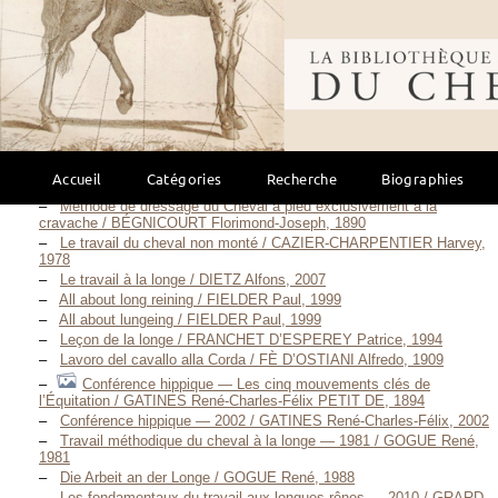
Travail à pied
(39)
Principes élémentaires d’Équitation / Anonyme, 1811
Bibliothèque mondi
Practische Anleitung zur Bearbeitung des Pferdes an der
Longe / ARNIM Richard VON, 1876
Dressage du cheval aux piliers / BARRY Jean-Claude, 1997
Le travail à la main selon l’École française / BARRY Jean-Claude,
Mars 2014
Le travail à pied de votre cheval / BAYLEY Lesley, Mai 2006
Erfolg mit Longe, Hilfszügel und Gebiß — 1970 / BECHER Rolf,
Accueil
Catégories
Recherche
Biographies
1970
Méthode de dressage du Cheval à pied exclusivement à la
cravache / BÉGNICOURT Florimond-Joseph, 1890
Le travail du cheval non monté / CAZIER-CHARPENTIER Harvey,
1978
Le travail à la longe / DIETZ Alfons, 2007
All about long reining / FIELDER Paul, 1999
All about lungeing / FIELDER Paul, 1999
Leçon de la longe / FRANCHET D’ESPEREY Patrice, 1994
Lavoro del cavallo alla Corda / FÈ D’OSTIANI Alfredo, 1909
Conférence hippique — Les cinq mouvements clés de
l’Équitation / GATINES René-Charles-Félix PETIT DE, 1894
Conférence hippique — 2002 / GATINES René-Charles-Félix, 2002
Travail méthodique du cheval à la longe — 1981 / GOGUE René,
1981
Die Arbeit an der Longe / GOGUE René, 1988
Les fondamentaux du travail aux longues rênes — 2010 / GRARD