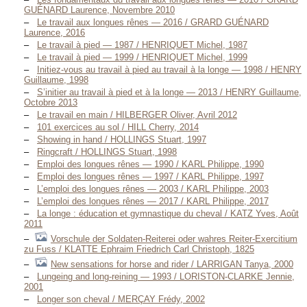
GUÉNARD Laurence, Novembre 2010
Le travail aux longues rênes — 2016 / GRARD GUÉNARD
Laurence, 2016
Le travail à pied — 1987 / HENRIQUET Michel, 1987
Le travail à pied — 1999 / HENRIQUET Michel, 1999
Initiez-vous au travail à pied au travail à la longe — 1998 / HENRY
Guillaume, 1998
S’initier au travail à pied et à la longe — 2013 / HENRY Guillaume,
Octobre 2013
Le travail en main / HILBERGER Oliver, Avril 2012
101 exercices au sol / HILL Cherry, 2014
Showing in hand / HOLLINGS Stuart, 1997
Ringcraft / HOLLINGS Stuart, 1998
Emploi des longues rênes — 1990 / KARL Philippe, 1990
Emploi des longues rênes — 1997 / KARL Philippe, 1997
L’emploi des longues rênes — 2003 / KARL Philippe, 2003
L’emploi des longues rênes — 2017 / KARL Philippe, 2017
La longe : éducation et gymnastique du cheval / KATZ Yves, Août
2011
Vorschule der Soldaten-Reiterei oder wahres Reiter-Exercitium
zu Fuss / KLATTE Ephraim Friedrich Carl Christoph, 1825
New sensations for horse and rider / LARRIGAN Tanya, 2000
Lungeing and long-reining — 1993 / LORISTON-CLARKE Jennie,
2001
Longer son cheval / MERÇAY Frédy, 2002