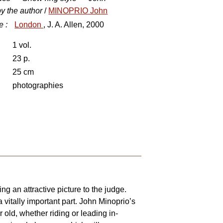
by the author
/
MINOPRIO John
e
:
London
, J. A. Allen, 2000
1 vol.
23 p.
25 cm
photographies
ng an attractive picture to the judge.
a vitally important part. John Minoprio’s
 old, whether riding or leading in-