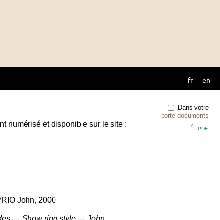
fr
en
Dans votre
porte-documents
t numérisé et disponible sur le site :
⇪
PDF
e
PRIO John, 2000
des — Show ring style — John