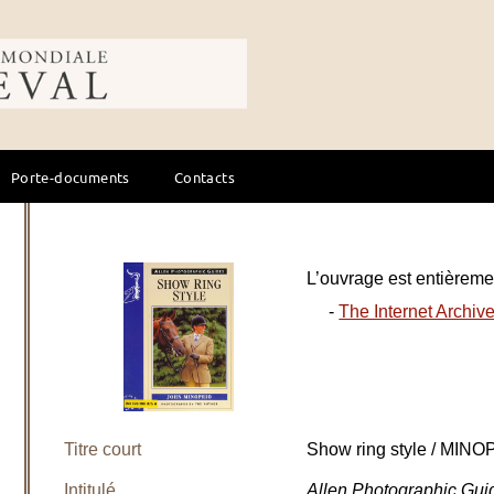
ale du cheval
Porte-documents
Contacts
L’ouvrage est entièremen
-
The Internet Archiv
Titre court
Show ring style / MINO
Intitulé
Allen Photographic Gui