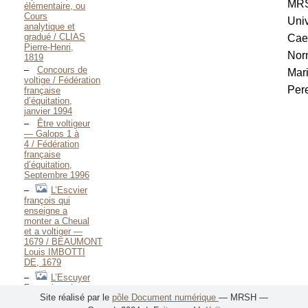
MR
élémentaire, ou
Cours
Univ
analytique et
gradué / CLIAS
Cae
Pierre-Henri,
Nor
1819
Concours de
Mar
voltige / Fédération
Pere
française
d’équitation,
janvier 1994
Être voltigeur
— Galops 1 à
4 / Fédération
française
d’équitation,
Septembre 1996
L’Escvier
françois qui
enseigne a
monter a Cheual
et a voltiger —
1679 / BEAUMONT
Louis IMBOTTI
DE, 1679
L’Escuyer
François qui
Site réalisé par le
pôle Document numérique
— MRSH —
enseigne a