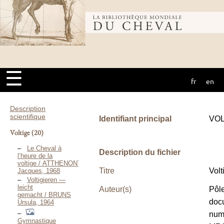
Bibliothèque
mondiale du
☰
fr
en
cheval
Description
scientifique
Identifiant principal
VOL
Voltige
(20)
Le Cheval à
Description du fichier
l’heure de la
voltige / ATTHENONT
Titre
Volt
Jacques, 1968
Voltigieren —
leicht
Auteur(s)
Pôl
gemacht / BRUNS
doc
Ursula, 1964
num
Gymnastique