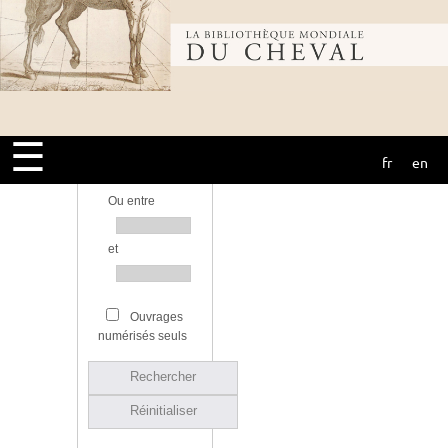
Bibliothèque
Bibliothèque
Source
mondiale du
☰
Année d’édition
fr
en
cheval
Ou entre
et
Ouvrages
numérisés seuls
Rechercher
Réinitialiser