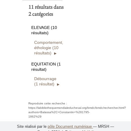
11 résultats dans
2 catégories
ELEVAGE (10
résultats)
Comportement,
éthologie (10
résultats)
EQUITATION (1
résultat)
Débourrage
(1 résultat)
Reproduire cette recherche :
https://labibliothequemondialeducheval.org/bmdc/bmdc/rechercher.html?
authors=Balassa%2C+Constantin+%281795-
1862%29
Site réalisé par le
pôle Document numérique
— MRSH —