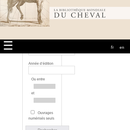
Langue
Bibliothèque
Bibliothèque
mondiale du
☰
Source
fr
en
cheval
Année d’édition
Ou entre
et
Ouvrages
numérisés seuls