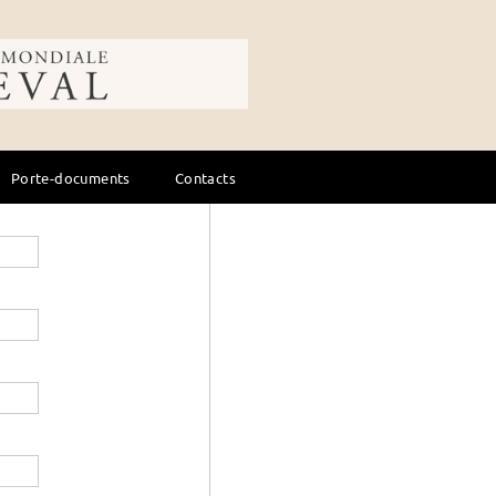
Art - Littérature
ale du cheval
Droit - Formatio
Élevage - soins
Équitation, cours
Porte-documents
Contacts