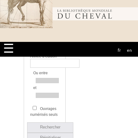
Bibliothèque
Bibliothèque
mondiale du
Source
☰
fr
en
cheval
Année d’édition
Ou entre
et
Ouvrages
numérisés seuls
Rechercher
Réinitialiser