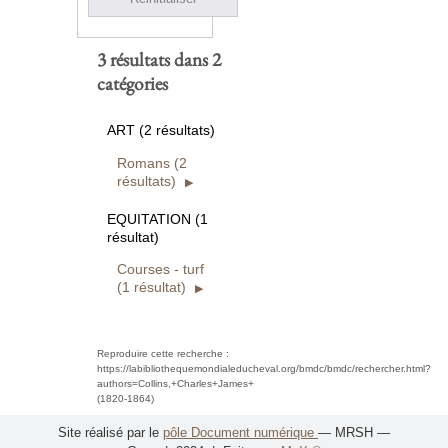
3 résultats dans 2
catégories
ART (2 résultats)
Romans (2
résultats)
EQUITATION (1
résultat)
Courses - turf
(1 résultat)
Reproduire cette recherche :
https://labibliothequemondialeducheval.org/bmdc/bmdc/rechercher.html?
authors=Collins,+Charles+James+
(1820-1864)
Site réalisé par le
pôle Document numérique
— MRSH —