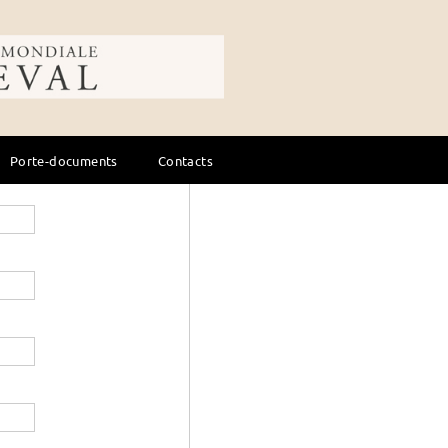
avancée
Rechercher dans une collec
ale du cheval
Art - Littérature
Droit - Formatio
Élevage - soins
Porte-documents
Contacts
Équitation, cours