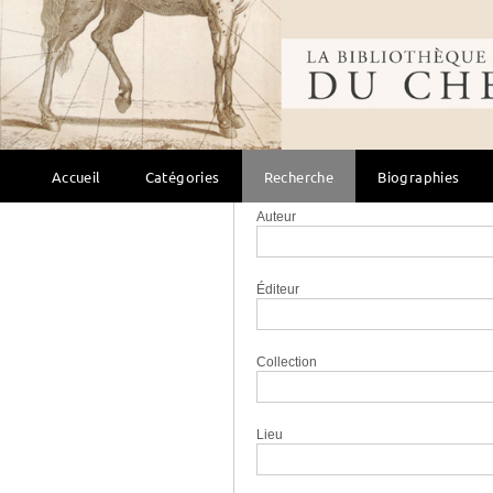
Recherche 
Recherche simple
Bibliothèque mondi
Sujet
Titre
Accueil
Catégories
Recherche
Biographies
Auteur
Éditeur
Collection
Lieu