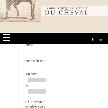
Bibliothèque
Langue
mondiale du
Bibliothèque
☰
fr
en
cheval
Source
Année d’édition
Ou entre
et
Ouvrages
numérisés seuls