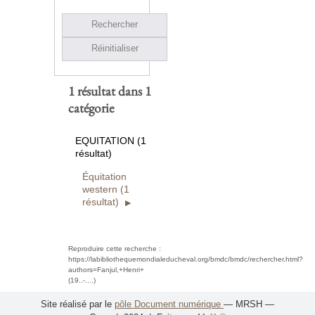
Rechercher
Réinitialiser
1 résultat dans 1
catégorie
EQUITATION (1
résultat)
Équitation
western (1
résultat)
Reproduire cette recherche :
https://labibliothequemondialeducheval.org/bmdc/bmdc/rechercher.html?
authors=Fanjul,+Henri+
(19..-....)
Site réalisé par le
pôle Document numérique
— MRSH —