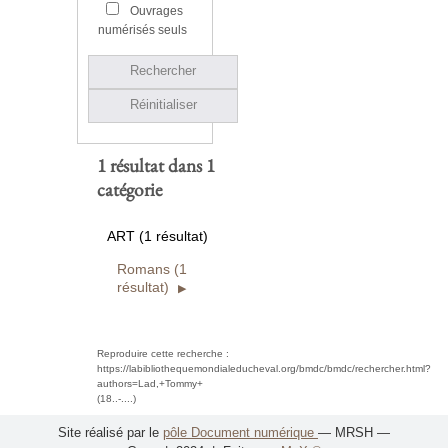
Ouvrages
numérisés seuls
Rechercher
Réinitialiser
1 résultat dans 1
catégorie
ART (1 résultat)
Romans (1
résultat)
Reproduire cette recherche :
https://labibliothequemondialeducheval.org/bmdc/bmdc/rechercher.html?
authors=Lad,+Tommy+
(18..-....)
Site réalisé par le
pôle Document numérique
— MRSH —