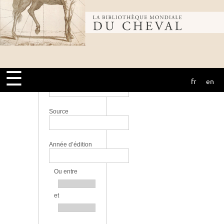
perfectionnement
Lieu
Bibliothèque
Langue
mondiale du
☰
Bibliothèque
fr
en
cheval
Source
Année d’édition
Ou entre
et