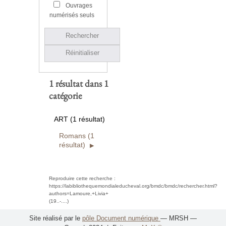
Ouvrages
numérisés seuls
Rechercher
Réinitialiser
1 résultat dans 1
catégorie
ART (1 résultat)
Romans (1
résultat)
Reproduire cette recherche :
https://labibliothequemondialeducheval.org/bmdc/bmdc/rechercher.html?
authors=Lamoure,+Livia+
(19..-....)
Site réalisé par le
pôle Document numérique
— MRSH —