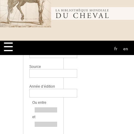
perfectionnement
Lieu
Bibliothèque
Langue
mondiale du
☰
Bibliothèque
fr
en
cheval
Source
Année d’édition
Ou entre
et