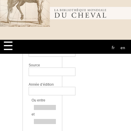
perfectionnement
Lieu
Bibliothèque
Langue
mondiale du
☰
Bibliothèque
fr
en
cheval
Source
Année d’édition
Ou entre
et