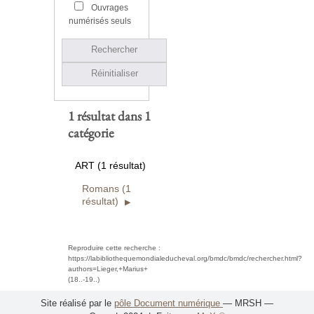
Ouvrages
numérisés seuls
Rechercher
Réinitialiser
1 résultat dans 1
catégorie
ART (1 résultat)
Romans (1
résultat)
Reproduire cette recherche :
https://labibliothequemondialeducheval.org/bmdc/bmdc/rechercher.html?
authors=Lieger,+Marius+
(18..-19..)
Site réalisé par le
pôle Document numérique
— MRSH —