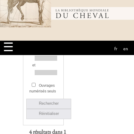
Bibliothèque
Source
mondiale du
Année d’édition
☰
fr
en
cheval
Ou entre
et
Ouvrages
numérisés seuls
Rechercher
Réinitialiser
4 résultats dans 1