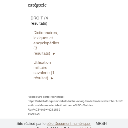
catégorie
DROIT (4
résultats)
Dictionnaires,
lexiques et
encyclopédies
(3
résultats)
Utilisation
militaire -
cavalerie (1
résultat)
Reproduire cette recherche :
https://labibliothequemondialeducheval.org/bmdc/bmdc/rechercher.html?
authors=Mennessier+de+La+Lance%2C+Gabriel-
Ren%C3%A9+%281835-
1924%29
Site réalisé par le
pôle Document numérique
— MRSH —