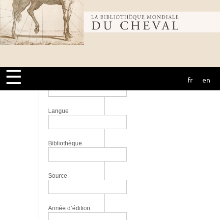
soins
Éditeur
Bibliothèque
Équitation,
courses -
Collection
mondiale du
initiation,
perfectionnement
☰
fr
en
Lieu
cheval
Langue
Bibliothèque
Source
Année d’édition