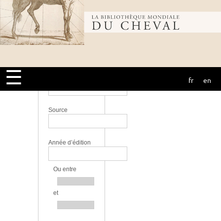
perfectionnement
Lieu
Bibliothèque
Langue
mondiale du
☰
Bibliothèque
fr
en
cheval
Source
Année d’édition
Ou entre
et