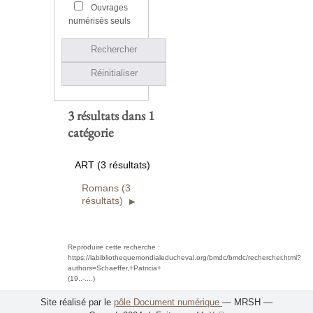
Ouvrages
numérisés seuls
Rechercher
Réinitialiser
3 résultats dans 1
catégorie
ART (3 résultats)
Romans (3
résultats)
Reproduire cette recherche :
https://labibliothequemondialeducheval.org/bmdc/bmdc/rechercher.html?
authors=Schaeffer,+Patricia+
(19..-....)
Site réalisé par le
pôle Document numérique
— MRSH —