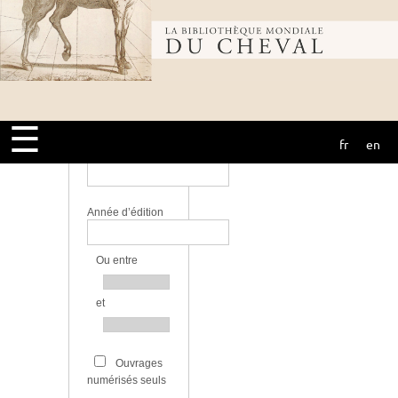
Bibliothèque
Langue
mondiale du
Bibliothèque
☰
fr
en
cheval
Source
Année d’édition
Ou entre
et
Ouvrages
numérisés seuls