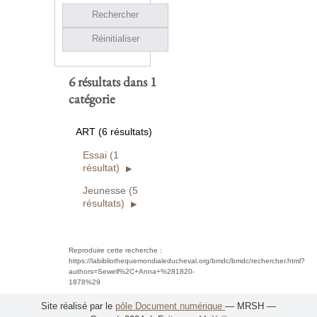
Rechercher
Réinitialiser
6 résultats dans 1
catégorie
ART (6 résultats)
Essai (1
résultat)
Jeunesse (5
résultats)
Reproduire cette recherche :
https://labibliothequemondialeducheval.org/bmdc/bmdc/rechercher.html?
authors=Sewell%2C+Anna+%281820-
1878%29
Site réalisé par le
pôle Document numérique
— MRSH —