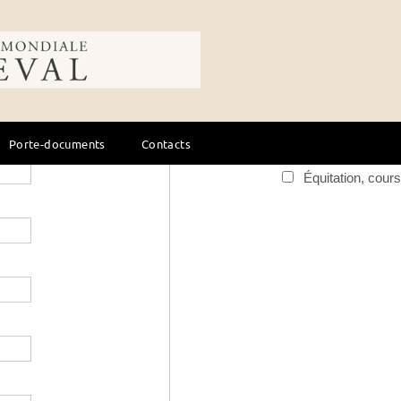
ale du cheval
avancée
Rechercher dans une collec
Art - Littérature
Droit - Formatio
Porte-documents
Contacts
Élevage - soins
Équitation, cours