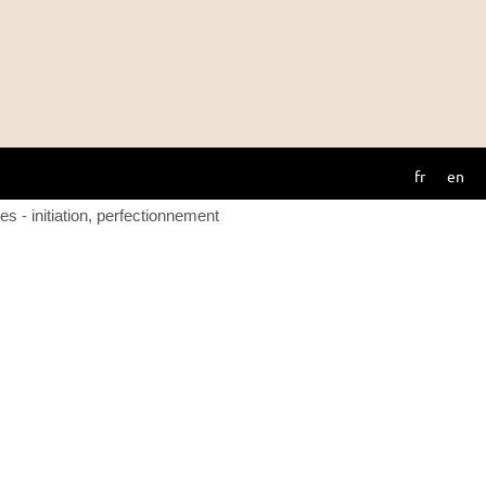
tion :
n professionnelle
fr
en
es - initiation, perfectionnement