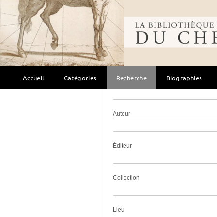
Bibliothèque mondi
Recherche 
Recherche simple
Sujet
Accueil
Catégories
Recherche
Biographies
Titre
Auteur
Éditeur
Collection
Lieu