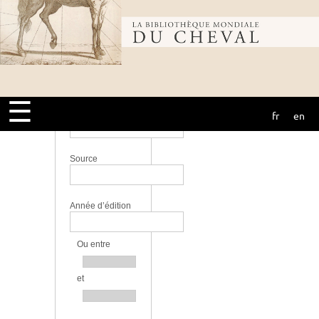
perfectionnement
Lieu
Bibliothèque
Langue
mondiale du
☰
Bibliothèque
fr
en
cheval
Source
Année d’édition
Ou entre
et