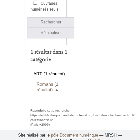
Ouvrages
numérisés seuls
Rechercher
Réinitialiser
1 résultat dans 1
catégorie
ART (1 résultat)
Romans (1
résultat)
Reproduire cette recherche :
https://labibliothequemondialeducheval.org/bmdc/bmdc/rechercher.html?
collection=Noire+
(Paris.+2006)
Site réalisé par le
pôle Document numérique
— MRSH —