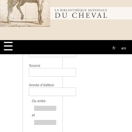
perfectionnement
Lieu
Bibliothèque
Langue
mondiale du
☰
Bibliothèque
fr
en
cheval
Source
Année d’édition
Ou entre
et