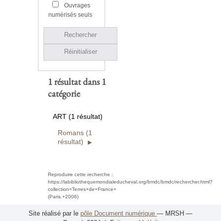
Ouvrages
numérisés seuls
Rechercher
Réinitialiser
1 résultat dans 1
catégorie
ART (1 résultat)
Romans (1
résultat)
Reproduire cette recherche :
https://labibliothequemondialeducheval.org/bmdc/bmdc/rechercher.html?
collection=Terres+de+France+
(Paris.+2006)
Site réalisé par le
pôle Document numérique
— MRSH —