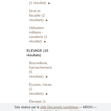
(1 résultat)
Droit et
fiscalité (2
résultats)
Utilisation
militaire -
cavalerie (1
résultat)
ELEVAGE (16
résultats)
Bourrellerie,
harnachement
(5
résultats)
Écuries, haras
(2
résultats)
Élevage (1
résultat)
Site réalisé par le
pôle Document numérique
— MRSH —