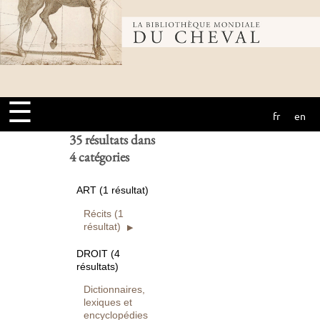
Bibliothèque
Ouvrages
numérisés seuls
Rechercher
mondiale du
Réinitialiser
☰
fr
en
cheval
35 résultats dans
4 catégories
ART (1 résultat)
Récits (1
résultat)
DROIT (4
résultats)
Dictionnaires,
lexiques et
encyclopédies