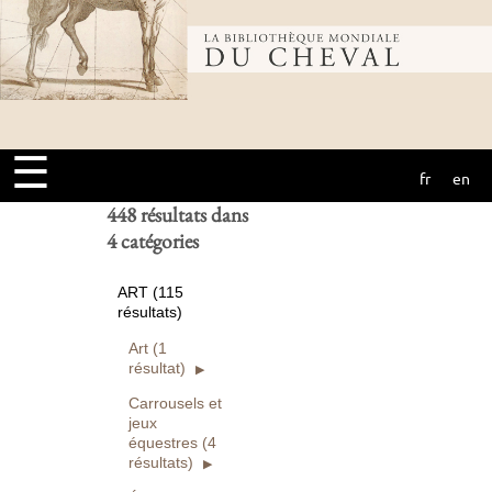
Bibliothèque
Ouvrages
numérisés seuls
Rechercher
mondiale du
Réinitialiser
☰
fr
en
cheval
448 résultats dans
4 catégories
ART (115
résultats)
Art (1
résultat)
Carrousels et
jeux
équestres (4
résultats)