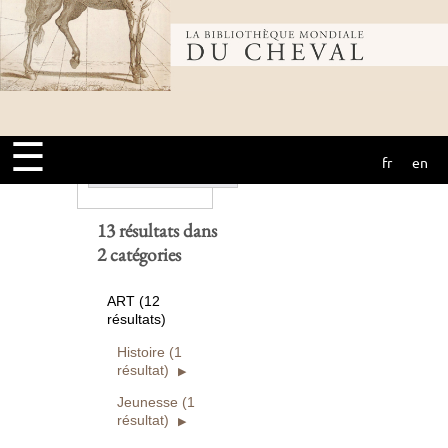
et
Bibliothèque
Ouvrages
numérisés seuls
mondiale du
Rechercher
☰
fr
en
cheval
Réinitialiser
13 résultats dans
2 catégories
ART (12
résultats)
Histoire (1
résultat)
Jeunesse (1
résultat)