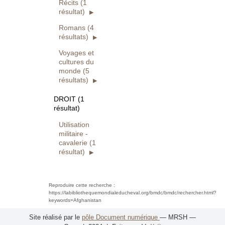
Récits (1
résultat)
Romans (4
résultats)
Voyages et
cultures du
monde (5
résultats)
DROIT (1
résultat)
Utilisation
militaire -
cavalerie (1
résultat)
Reproduire cette recherche :
https://labibliothequemondialeducheval.org/bmdc/bmdc/rechercher.html?
keywords=Afghanistan
Site réalisé par le
pôle Document numérique
— MRSH —