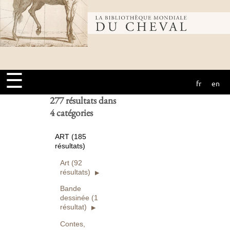
Bibliothèque
Ouvrages
numérisés seuls
Rechercher
mondiale du
Réinitialiser
☰
fr
en
cheval
277 résultats dans
4 catégories
ART (185
résultats)
Art (92
résultats)
Bande
dessinée (1
résultat)
Contes,