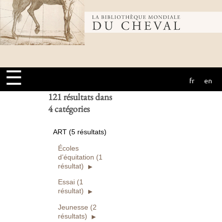
Bibliothèque
Ouvrages
numérisés seuls
Rechercher
mondiale du
Réinitialiser
☰
fr
en
cheval
121 résultats dans
4 catégories
ART (5 résultats)
Écoles
d’équitation (1
résultat)
Essai (1
résultat)
Jeunesse (2
résultats)