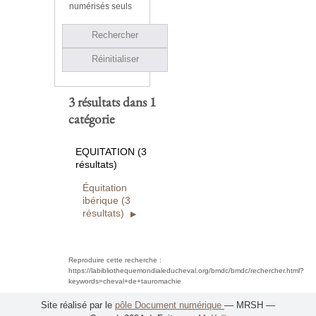
numérisés seuls
Rechercher
Réinitialiser
3 résultats dans 1
catégorie
EQUITATION (3
résultats)
Équitation
ibérique (3
résultats)
Reproduire cette recherche :
https://labibliothequemondialeducheval.org/bmdc/bmdc/rechercher.html?
keywords=cheval+de+tauromachie
Site réalisé par le
pôle Document numérique
— MRSH —