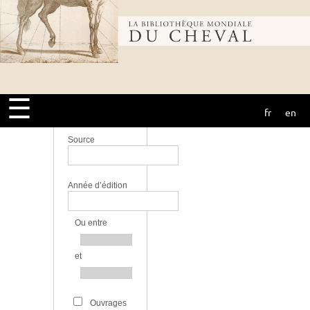
Lieu
Bibliothèque
Langue
mondiale du
Bibliothèque
☰
fr
en
cheval
Source
Année d’édition
Ou entre
et
Ouvrages